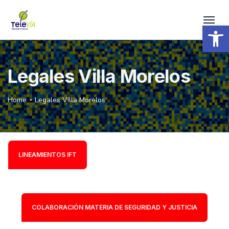
Open 
Legales Villa Morelos
Home
Legales Villa Morelos
LINEAMIENTOS IFT
COLABORACIÓN MATERIA DE SEGURIDAD Y JUSTICIA